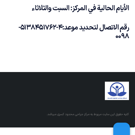
الأيام الحالية في المركز: السبت والثلاثاء
رقم الاتصال لتحديد موعد
:4-5138451762-
0098
کلیه حقوق این سایت مربوط به مرکز جراحی محدود کسری میباشد.