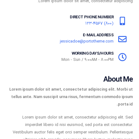
Lorem ipsum dolor sit amet, consectetur adipiscing.
DIRECT PHONE NUMBER
(800) 123-4567
E-MAIL ADDRESS
jessicadoe@portotheme.com
WORKING DAYS/HOURS
Mon - Sun / 9:00AM - 8:00PM
About Me
Lorem ipsum dolor sit amet, consectetur adipiscing elit. Morbi ut
tellus ante. Nam suscipit urna risus, fermentum commodo ipsum
porta id.
Lorem ipsum dolor sit amet, consectetur adipiscing elit. Sed
imperdiet libero id nisi euismod, sed porta est consectetur.
Vestibulum auctor felis eget orci semper vestibulum. Pellentesque