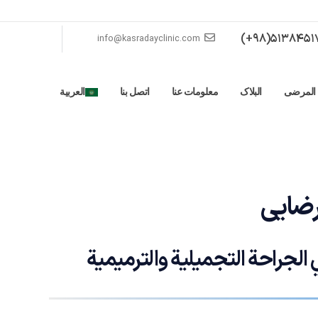
5138451762
info@kasradayclinic.com
 المرضى
البلاک
معلومات عنا
اتصل بنا
العربية
رضایی
جراحة التجميلية والترميمية