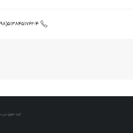
5138451762-4(98+)
کلیه حقوق این 