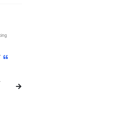
ing.
r
r