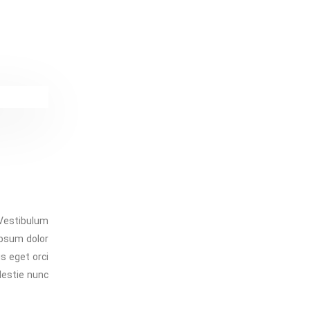
 Vestibulum
ipsum dolor
is eget orci
estie nunc.