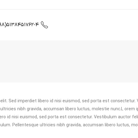
5138451762-4(98+)
lit. Sed imperdiet libero id nisi euismod, sed porta est consectetur.
ultricies nibh gravida, accumsan libero luctus, molestie nunc.L orem 
bero id nisi euismod, sed porta est consectetur. Vestibulum auctor fel
lum. Pellentesque ultricies nibh gravida, accumsan libero luctus, mol