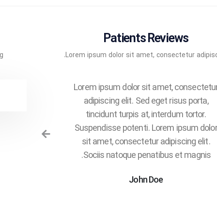
Patients Reviews
g.
Lorem ipsum dolor sit amet, consectetur adipisc
t, consectetur
Lorem ipsum dolor sit amet, consectetu
 risus porta,
adipiscing elit. Sed eget risus porta,
erdum tortor.
tincidunt turpis at, interdum tortor.
em ipsum dolor
Suspendisse potenti. Lorem ipsum dolo
piscing elit.
sit amet, consectetur adipiscing elit.
us et magnis.
Sociis natoque penatibus et magnis.
John Doe