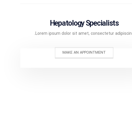
Hepatology Specialists
Lorem ipsum dolor sit amet, consectetur adipiscin
Lorem ipsum dolor sit ame
MAKE AN APPOINTMENT
adipiscing elit. Sed eget
tincidunt turpis at, int
Suspendisse potenti. Lor
sit amet, consectetur adi
Sociis natoque penatib
Janice Doe